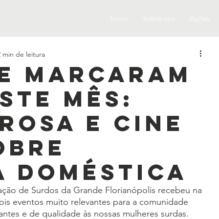
Início
Sobre nós
Ações
2 min de leitura
ue marcaram
ste mês:
Rosa e Cine
obre
a Doméstica
ação de Surdos da Grande Florianópolis recebeu na 
dois eventos muito relevantes para a comunidade 
tantes e de qualidade às nossas mulheres surdas.