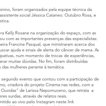
inino, foram organizados pela equipe técnica da 
 assistente social Jéssica Cataneo: Outubro Rosa, e 
tica. 
ra Kelly Rosane na organização do espaço, com as 
ou com as importantes presenças das especialistas: 
ira Francine Pasqual, que ministraram acerca dos 
scar ajuda e sinais de alerta do câncer de mama. As 
ipativas, num momento de trocas de experiências, 
ar muitas dúvidas. No fim, foram distribuídas 
ais das mulheres perante à temática.
ao segundo evento que contou com a participação de 
smo, criadora do projeto Cinema nas redes, com a 
Ouvidas" de Larissa Nepomuceno, que retrata  a 
res surdas, através de relatos reais.
itido ao vivo pelo Instagram neste link 