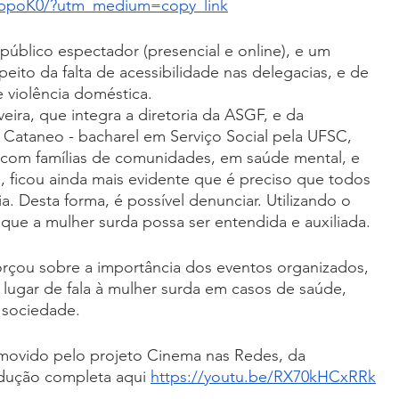
rbpoK0/?utm_medium=copy_link
úblico espectador (presencial e online), e um 
eito da falta de acessibilidade nas delegacias, e de 
 violência doméstica. 
eira, que integra a diretoria da ASGF, e da 
ca Cataneo - bacharel em Serviço Social pela UFSC, 
 com famílias de comunidades, em saúde mental, e 
s, ficou ainda mais evidente que é preciso que todos 
a. Desta forma, é possível denunciar. Utilizando o 
 que a mulher surda possa ser entendida e auxiliada.  
rçou sobre a importância dos eventos organizados, 
ugar de fala à mulher surda em casos de saúde, 
 sociedade. 
movido pelo projeto Cinema nas Redes, da 
odução completa aqui 
https://youtu.be/RX70kHCxRRk