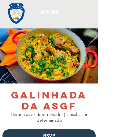
ASGF
Galinhada
da ASGF
Horário a ser determinado
  |  
Local a ser
determinado
RSVP