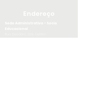
Endereço
Sede Administrativo - Socio
Educacional
Rua Deodoro, 209, Centro
- Florianópolis/SC
Centro de Convivência
Rua Manoel Soares de Azevedo Maia, nº
351, Carianos, Florianópolis/SC
Entre em
contato
Telefone
(48) 3322-0530
E-mail
asgfsurdos@hotmail.com