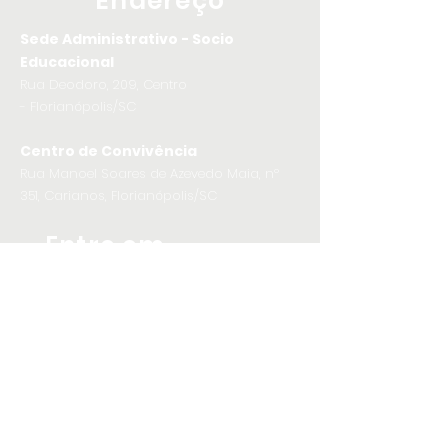
Endereço
Sede Administrativo - Socio
Educacional
Rua Deodoro, 209, Centro
- Florianópolis/SC
Centro de Convivência
Rua Manoel Soares de Azevedo Maia, nº
351, Carianos, Florianópolis/SC
Entre em
contato
Telefone
(48) 3322-0530
E-mail
asgfsurdos@hotmail.com