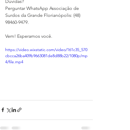
Dúvidas? 
Perguntar WhatsApp Associação de 
Surdos da Grande Florianópolis: (48) 
98460-9479.
Vem! Esperamos você.
https://video.wixstatic.com/video/161c35_570
cbcca26ba409b9663081de8d88b22/1080p/mp
4/file.mp4