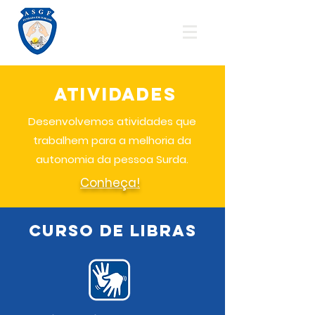
ASGF
atividades
Desenvolvemos
atividades
que
trabalhem para a melhoria da
autonomia da pessoa Surda.
Conheça!
curso de libras