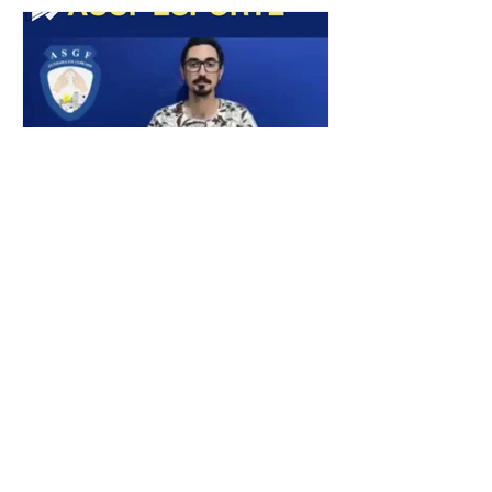
projeto asgf
esporte
A Associação de Surdos da Grande
Florianópolis convida todos os
associados e membros para participar
da reunião sábado, dia 04 de Março,...